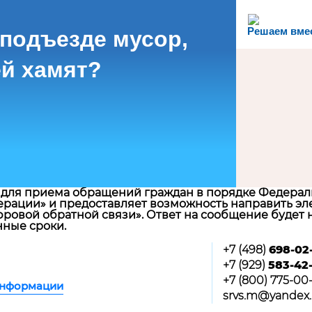
Решаем вме
 подъезде мусор,
й хамят?
для приема обращений граждан в порядке Федеральн
рации» и предоставляет возможность направить эл
ровой обратной связи». Ответ на сообщение будет н
нные сроки.
+7 (498)
698-02
+7 (929)
583-42
+7 (800) 775-00-
информации
srvs.m@yandex.