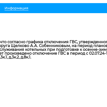
Информация
что согласно графика отключения ГВС, утвержденно
круга Щелково А.А. Собенниковым, на период плано
служивания котельных при подготовке к осенне-зимн
т произведено отключение ГВС в период с 02.07.24-16
.1, д.3к.2, д.8к.1.