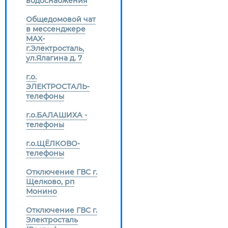
водоснабжения
Общедомовой чат
в мессенджере
MAX-
г.Электросталь,
ул.Ялагина д. 7
г.о.
ЭЛЕКТРОСТАЛЬ-
телефоны
г.о.БАЛАШИХА -
телефоны
г.о.ЩЁЛКОВО-
телефоны
Отключение ГВС г.
Щелково, рп
Монино
Отключение ГВС г.
Электросталь