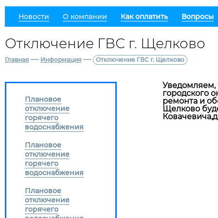
Новости
О компании
Как оплатить
Вопросы
Отключение ГВС г. Щелково
—
—
Главная
Информация
Отключение ГВС г. Щелково
Уведомляем, 
городского о
Плановое
ремонта и об
отключение
Щелково буде
Ковачевича,д.3к
горячего
водоснабжения
Плановое
отключение
горячего
водоснабжения
Плановое
отключение
горячего