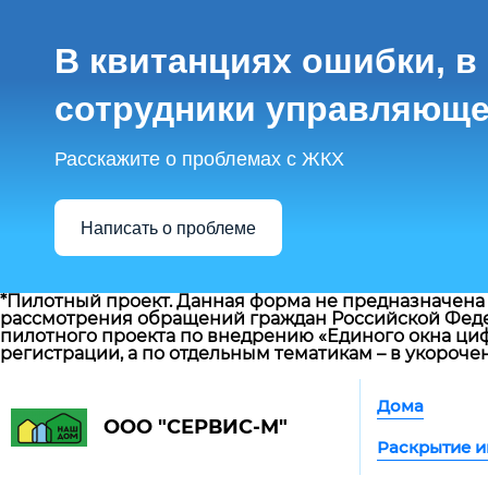
В квитанциях ошибки, в
сотрудники управляюще
Расскажите о проблемах с ЖКХ
Написать о проблеме
*Пилотный проект. Данная форма не предназначена 
рассмотрения обращений граждан Российской Феде
пилотного проекта по внедрению «Единого окна циф
регистрации, а по отдельным тематикам – в укороче
Дома
ООО "СЕРВИС-М"
Раскрытие 